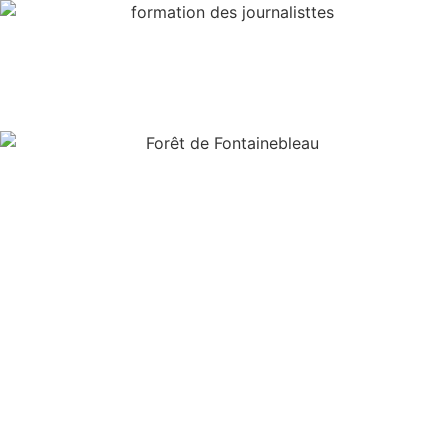
Formation forêt de
Fontainebleau
Découverte des parties anciennes et nouvelles du
massif de Fontainebleau : tour des réserves
biologiques intégrales et dirigées, héritières des séries
artistiques des peintres de Barbizon. Découverte des
techniques forestières, de la futaie régulière (coupe
rases) à la futaie irrégulière, la croissance des arbres,
les peuplements, les replantations, les Espèces
Exotiques Envahissantes, l’histoire du massif….L’état