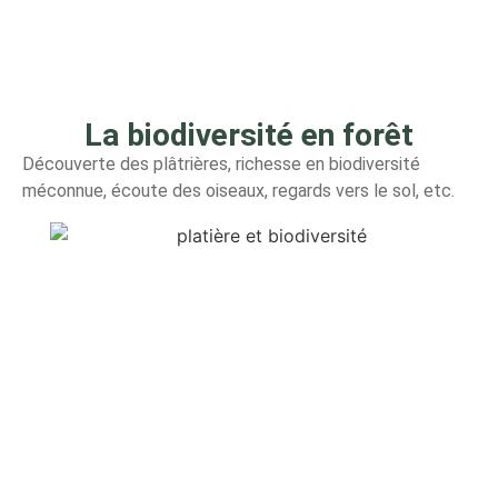
des forêts en Ile de France et dans le monde.
La biodiversité en forêt
Découverte des plâtrières, richesse en biodiversité
méconnue, écoute des oiseaux, regards vers le sol, etc.
L’étude des arbres
Le point sur leur état de santé, le dépérissement, leur
croissance, leur réactivité au dérèglement climatique.