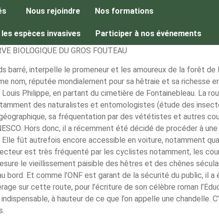
és
Nous rejoindre
Nos formations
 les espèces invasives
Participer à nos événements
RVE BIOLOGIQUE DU GROS FOUTEAU
barré, interpelle le promeneur et les amoureux de la forêt de F
e nom, réputée mondialement pour sa hêtraie et sa richesse en
ouis Philippe, en partant du cimetière de Fontainebleau. La route
otamment des naturalistes et entomologistes (étude des insectes),
géographique, sa fréquentation par des vététistes et autres cour
UNESCO. Hors donc, il a récemment été décidé de procéder à une c
Elle fût autrefois encore accessible en voiture, notamment quan
eur est très fréquenté par les cyclistes notamment, les coureu
à mesure le vieillissement paisible des hêtres et des chênes sécu
 bord. Et comme l’ONF est garant de la sécurité du public, il a
pérage sur cette route, pour l’écriture de son célèbre roman l’E
ndispensable, à hauteur de ce que l’on appelle une chandelle. C’
s.