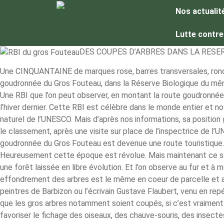
Nos actualit
Lutte contre
DES COUPES D’ARBRES DANS LA RESE
Une CINQUANTAINE de marques rose, barres transversales, ronds 
goudronnée du Gros Fouteau, dans la Réserve Biologique du mêm
Une RBI que l’on peut observer, en montant la route goudronnée L
l’hiver dernier. Cette RBI est célèbre dans le monde entier et n
naturel de l’UNESCO. Mais d’après nos informations, sa position 
le classement, après une visite sur place de l’inspectrice de l’
goudronnée du Gros Fouteau est devenue une route touristique. 
Heureusement cette époque est révolue. Mais maintenant ce sect
une forêt laissée en libre évolution. Et l’on observe au fur et 
effondrement des arbres est le même en coeur de parcelle et au
peintres de Barbizon ou l’écrivain Gustave Flaubert, venu en re
que les gros arbres notamment soient coupés, si c’est vraiment i
favoriser le fichage des oiseaux, des chauve-souris, des insecte