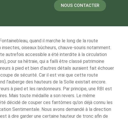
NOUS CONTACTER
ontainebleau, quand il marche le long de la route
 insectes, oiseaux bûcheurs, chauve-souris notamment.
 autrefois accessible a été interdite à la circulation
 pour sa hêtraie, qui a failli être classé patrimoine
eurs à pied et bien d’autres détails auraient fait échouer
oupe de sécurité. Car il est vrai que cette route
d l’auberge des hauteurs de la Solle existait encore.
rs à pied et les randonneurs. Par principe, une RBI est
laires. Mais toute médaille a son revers. Le même
 été décidé de couper ces fantômes qu’on déjà connu les
ducation Sentimentale. Nous avons demandé à la direction
est à dire garder une certaine hauteur de tronc afin de